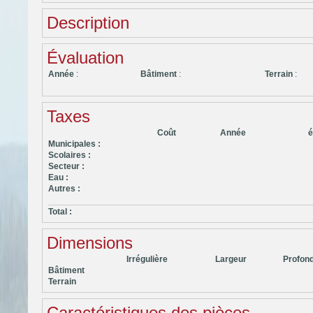
Description
Évaluation
Année
:
Bâtiment
:
Terrain
:
Taxes
Coût
Année
é
Municipales :
Scolaires :
Secteur :
Eau :
Autres :
Total :
Dimensions
Irrégulière
Largeur
Profon
Bâtiment
Terrain
Caractéristiques des pièces