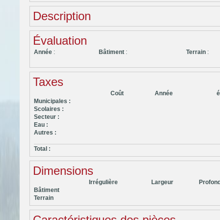
Description
Évaluation
Année
:
Bâtiment
:
Terrain
:
Taxes
Coût
Année
é
Municipales :
Scolaires :
Secteur :
Eau :
Autres :
Total :
Dimensions
Irrégulière
Largeur
Profon
Bâtiment
Terrain
Caractéristiques des pièces